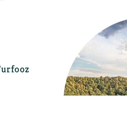
Furfooz
plonger dans un monde de
che un peu plus de la beauté
 ce trésor caché et laissez-