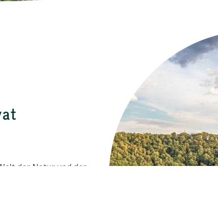
vat
 Welt der Natur und der
chritt der Schönheit und
ck näher kommen. Erkunden
ich von seinem zeitlosen