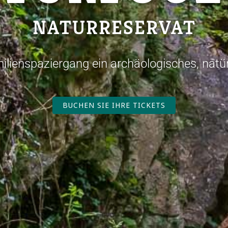
NATURRESERVAT
lienspaziergang ein archäologisches, natü
BUCHEN SIE IHRE TICKETS