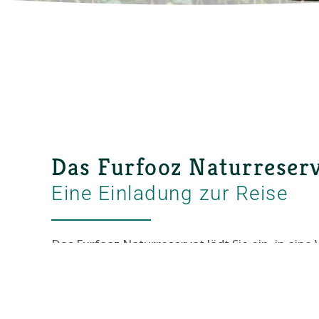
Das Furfooz Naturreser
Eine Einladung zur Reise
Das Furfooz Naturreservat lädt Sie ein, in eine
Geschichte einzutauchen, in der Sie mit jedem S
dem Reichtum unserer Vergangenheit ein Stü
Sie diesen verborgenen Schatz und lassen Sie s
Charme verzaubern.